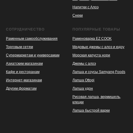
Напитки с Алоэ
Снеки
СОТРУДНИЧЕСТВО
ПОПУЛЯРНЫЕ ТОВАРЫ
Раменным самообслуживания
Раменоварка EZ COOK
Торговым сетям
Медовые джемы с алоэ и юдзу
Супермаркетам и универсамам
Морская капуста нори
Азиатским магазинам
Джемы с алоэ
Кафе и ресторанам
Лапша и соусы Samyang Foods
Интернет-магазинам
Лапша Ottogi
Другим форматам
Лапша удон
Рисовая лапша, вермишель,
клецки
Лапша быстрой варки