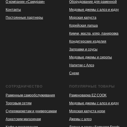
О компании «Саккурам»
Оборудование для раменной
Контакты
Медовые джемы с алоэ и юдзу
Постоянные партнеры
Морская капуста
Корейская лапша
Кимчи, масла, кляр, панировка
Кондитерские изделия
Заправки и соусы
Медовые джемы и сиропы
Напитки с Алоэ
Снеки
СОТРУДНИЧЕСТВО
ПОПУЛЯРНЫЕ ТОВАРЫ
Раменным самообслуживания
Раменоварка EZ COOK
Торговым сетям
Медовые джемы с алоэ и юдзу
Супермаркетам и универсамам
Морская капуста нори
Азиатским магазинам
Джемы с алоэ