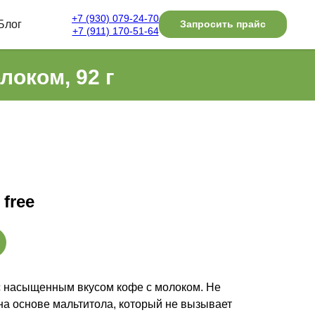
+7 (930) 079-24-70
Блог
Запросить прайс
+7 (911) 170-51-64
локом, 92 г
 free
с насыщенным вкусом кофе с молоком. Не
на основе мальтитола, который не вызывает