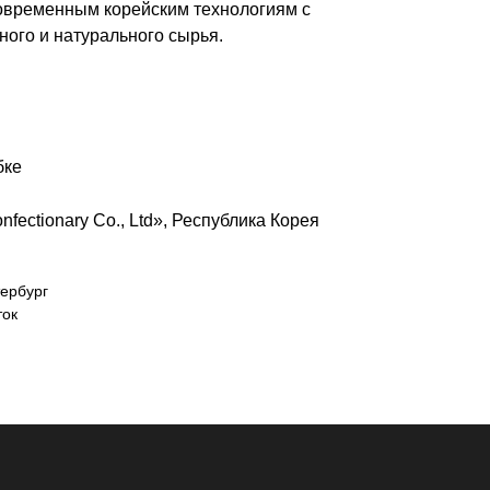
овременным корейским технологиям с
ого и натурального сырья.
бке
nfectionary Co., Ltd», Республика Корея
тербург
ток