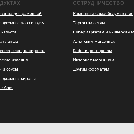
ОДУКТАХ
СОТРУДНИЧЕСТВО
вание для раменной
Раменным самообслуживания
 джемы с алоэ и юдзу
Торговым сетям
 капуста
Супермаркетам и универсама
ая лапша
Азиатским магазинам
масла, кляр, панировка
Кафе и ресторанам
рские изделия
Интернет-магазинам
и и соусы
Другим форматам
 джемы и сиропы
 с Алоэ