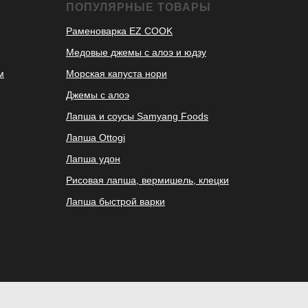
ПОПУЛЯРНЫЕ ТОВАРЫ
Раменоварка EZ COOK
Медовые джемы с алоэ и юдзу
м
Морская капуста нори
Джемы с алоэ
Лапша и соусы Samyang Foods
Лапша Ottogi
Лапша удон
Рисовая лапша, вермишель, клецки
Лапша быстрой варки