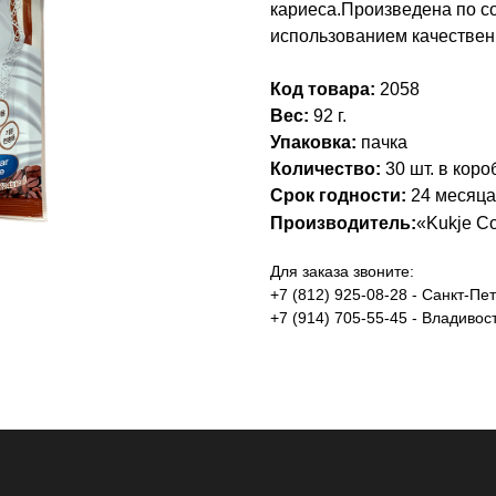
кариеса.Произведена по с
использованием качественн
Код товара:
2058
Вес:
92 г.
Упаковка:
пачка
Количество:
30 шт. в коро
Срок годности
:
24 месяца
Производитель
:
«Kukje Co
Для заказа звоните:
+7 (812) 925-08-28 - Санкт-Пе
+7 (914) 705-55-45 - Владивос