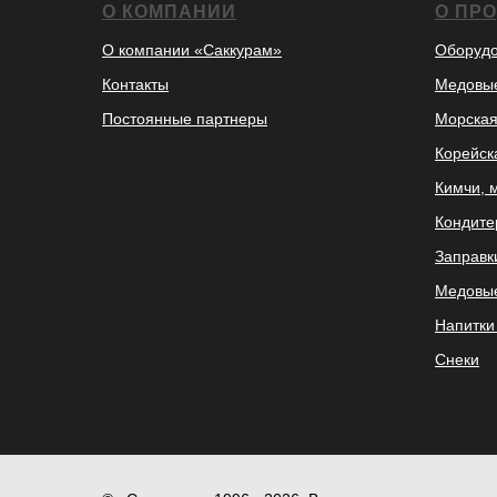
О КОМПАНИИ
О ПР
О компании «Саккурам»
Оборудо
Контакты
Медовые
Постоянные партнеры
Морская
Корейск
Кимчи, 
Кондите
Заправк
Медовые
Напитки
Снеки