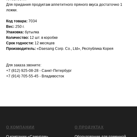
Для придания продуктам аппетитного пряного вкуса достаточно 1
ложки.
Код товара:
7034
Вес:
250 г.
Упаковка:
бутылка
Количество:
12 шт. в коробке
Срок годности
:
12 месяцев
Производитель
:
«Daesang Corp. Co., Ltd», Республика Корея
Для заказа звоните:
+7 (812) 925-08-28 - Санкт-Петербург
+7 (914) 705-55-45 - Владивосток
О КОМПАНИИ
О ПРОДУКТАХ
О компании «Саккурам»
Оборудование для раменной