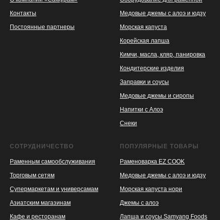
Контакты
Медовые джемы с алоэ и юдзу
Постоянные партнеры
Морская капуста
Корейская лапша
Кимчи, масла, кляр, панировка
Кондитерские изделия
Заправки и соусы
Медовые джемы и сиропы
Напитки с Алоэ
Снеки
СОТРУДНИЧЕСТВО
ПОПУЛЯРНЫЕ ТОВАРЫ
Раменным самообслуживания
Раменоварка EZ COOK
Торговым сетям
Медовые джемы с алоэ и юдзу
Супермаркетам и универсамам
Морская капуста нори
Азиатским магазинам
Джемы с алоэ
Кафе и ресторанам
Лапша и соусы Samyang Foods